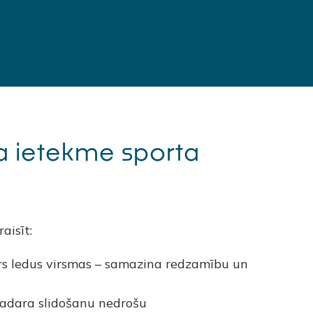
a ietekme sporta
aisīt:
rs ledus virsmas – samazina redzamību un
padara slidošanu nedrošu