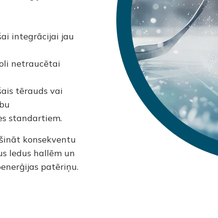
i integrācijai jau
li netraucētai
šais tērauds vai
ību
es standartiem.
ošināt konsekventu
us ledus hallēm un
enerģijas patēriņu.