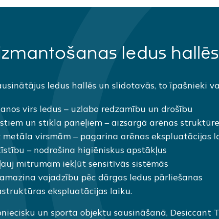
izmantošanas ledus hallēs
sinātājus ledus hallēs un slidotavās, to īpašnieki va
anos virs ledus – uzlabo redzamību un drošību
estiem un stikla paneļiem – aizsargā arēnas struktū
z metāla virsmām – pagarina arēnas ekspluatācijas l
stību – nodrošina higiēniskus apstākļus
ļauj mitrumam iekļūt sensitīvās sistēmās
amazina vajadzību pēc dārgas ledus pārliešanas
struktūras ekspluatācijas laiku.
pniecisku un sporta objektu sausināšanā, Desiccant