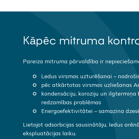
Kāpēc mitruma kontrole
Pareiza mitruma pārvaldība ir nepieciešam
Ledus virsmas uzturēšanai – nodroši
pēc atkārtotas virsmas uzliešanas Ar
kondensāciju, koroziju un ilgtermiņa
redzamības problēmas
Energoefektivitātei – samazina dzes
Lietojot adsorbcijas sausinātāju, ledus arēn
ekspluatācijas laiku.