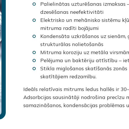
Palielinātas uzturēšanas izmaksas –
dzesēšanas neefektivitāti
Elektrisko un mehānisko sistēmu kļū
mitruma radīti bojājumi
Kondensāta uzkrāšanos uz sienām, 
strukturālas nolietošanās
Mitruma koroziju uz metāla virsmām
Pelējuma un baktēriju attīstību – ie
Stikla miglošanos skatīšanās zonās
skatītājiem redzamību.
Ideāls relatīvais mitrums ledus hallēs ir 
Adsorbcijas sausinātāji nodrošina precīzu 
samazināšanos, kondensācijas problēmas u