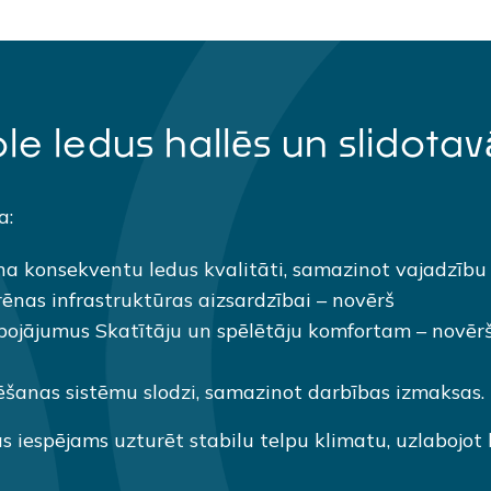
 ledus hallēs un slidotavā
a:
na konsekventu ledus kvalitāti, samazinot vajadzību
ēnas infrastruktūras aizsardzībai – novērš
 bojājumus Skatītāju un spēlētāju komfortam – novēr
ēšanas sistēmu slodzi, samazinot darbības izmaksas.
ās iespējams uzturēt stabilu telpu klimatu, uzlabojot