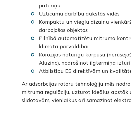
patēriņu
Uzticamu darbību aukstās vidēs
Kompaktu un vieglu dizainu vienkārša
darbojošos objektos
Pilnībā automatizētu mitruma kontro
klimata pārvaldībai
Korozijas noturīgu korpusu (nerūsējo
Aluzinc), nodrošinot ilgtermiņa iztur
Atbilstību ES direktīvām un kvalitāt
Ar adsorbcijas rotoru tehnoloģiju mēs nodr
mitruma regulāciju, uzturot ideālus apstākļ
slidotavām, vienlaikus arī samazinot elektro