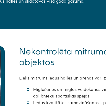
us hallēs un slidotavās visa gada garumā.
Nekontrolēta mitrum
objektos
Lieks mitrums ledus hallēs un arēnās var izr
Miglošanos un miglas veidošanos vi
dalībnieku sportiskās spējas
Ledus kvalitātes samazināšanos – 