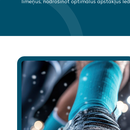
līmeņus, nodrošinot optimālus apstākļus led