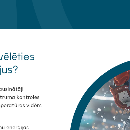
vēlēties
jus?
ausinātāji
truma kontroles
emperatūras vidēm.
mu enerģijas