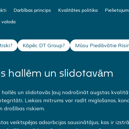
kti
Darbības princips
Kvalitātes politika
Pielietojum
u valoda
tiski?
Kāpēc DT Group?
Mūsu Piedāvātie Risi
us hallēm un slidotavām
allēs un slidotavās ļauj nodrošināt augstas kvalitā
tegritāti. Liekais mitrums var radīt miglošanos, kond
drošības riskiem.
 veiktspējas adsorbcijas sausinātājus, kas ir izstrā