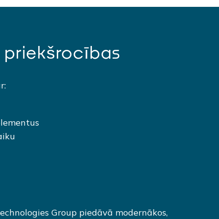
 priekšrocības
r:
relementus
aiku
 Technologies Group piedāvā modernākos,