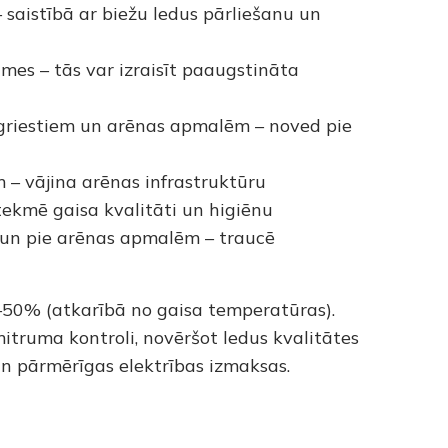
 saistībā ar biežu ledus pārliešanu un
mes – tās var izraisīt paaugstināta
griestiem un arēnas apmalēm – noved pie
 – vājina arēnas infrastruktūru
tekmē gaisa kvalitāti un higiēnu
 un pie arēnas apmalēm – traucē
30–50% (atkarībā no gaisa temperatūras).
mitruma kontroli, novēršot ledus kvalitātes
n pārmērīgas elektrības izmaksas.