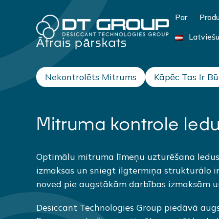
Par
Produ
Latvieš
Ātrais pārskats
Nekontrolēts Mitrums
Kāpēc Tas Ir Bū
Mitruma kontrole led
Optimālu mitruma līmeņu uzturēšana ledus h
izmaksas un sniegt ilgtermiņa strukturālo in
noved pie augstākām darbības izmaksām un 
Desiccant Technologies Group piedāvā augstas