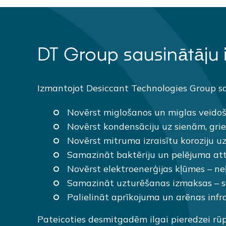
DT Group sausinātāju 
Izmantojot Desiccant Technologies Group sau
Novērst miglošanos un miglas veidoš
Novērst kondensāciju uz sienām, gri
Novērst mitruma izraisītu koroziju u
Samazināt baktēriju un pelējuma attī
Novērst elektroenerģijas kļūmes – ne
Samazināt uzturēšanas izmaksas – s
Palielināt aprīkojuma un arēnas infra
Pateicoties desmitgadēm ilgai pieredzei rū