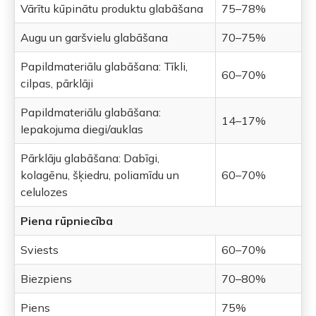
Vārītu kūpinātu produktu glabāšana
75–78%
Augu un garšvielu glabāšana
70–75%
Papildmateriālu glabāšana: Tīkli,
60–70%
cilpas, pārklāji
Papildmateriālu glabāšana:
14–17%
Iepakojuma diegi/auklas
Pārklāju glabāšana: Dabīgi,
kolagēnu, šķiedru, poliamīdu un
60–70%
celulozes
Piena rūpniecība
Sviests
60–70%
Biezpiens
70–80%
Piens
75%