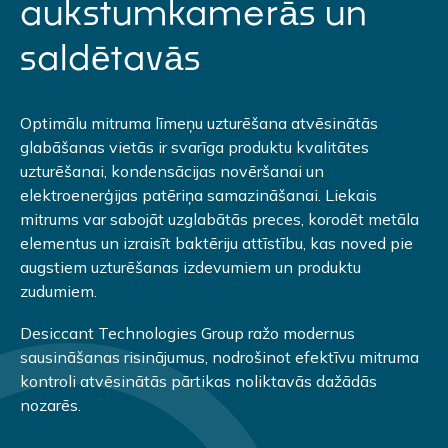
aukstumkamerās un
saldētavās
Optimālu mitruma līmeņu uzturēšana atvēsinātās
glabāšanas vietās ir svarīga produktu kvalitātes
uzturēšanai, kondensācijas novēršanai un
elektroenerģijas patēriņa samazināšanai. Liekais
mitrums var sabojāt uzglabātās preces, korodēt metāla
elementus un izraisīt baktēriju attīstību, kas noved pie
augstiem uzturēšanas izdevumiem un produktu
zudumiem.
Desiccant Technologies Group ražo modernus
sausināšanas risinājumus, nodrošinot efektīvu mitruma
kontroli atvēsinātās pārtikas noliktavās dažādās
nozarēs.