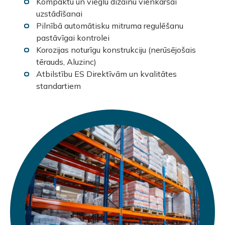
Kompaktu un vieglu dizainu vienkāršai
uzstādīšanai
Pilnībā automātisku mitruma regulēšanu
pastāvīgai kontrolei
Korozijas noturīgu konstrukciju (nerūsējošais
tērauds, Aluzinc)
Atbilstību ES Direktīvām un kvalitātes
standartiem