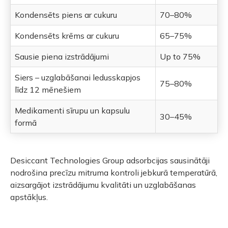
Kondensēts piens ar cukuru
70–80%
Kondensēts krēms ar cukuru
65–75%
Sausie piena izstrādājumi
Up to 75%
Siers – uzglabāšanai ledusskapjos
75–80%
līdz 12 mēnešiem
Medikamenti sīrupu un kapsulu
30–45%
formā
Desiccant Technologies Group adsorbcijas sausinātāji
nodrošina precīzu mitruma kontroli jebkurā temperatūrā,
aizsargājot izstrādājumu kvalitāti un uzglabāšanas
apstākļus.