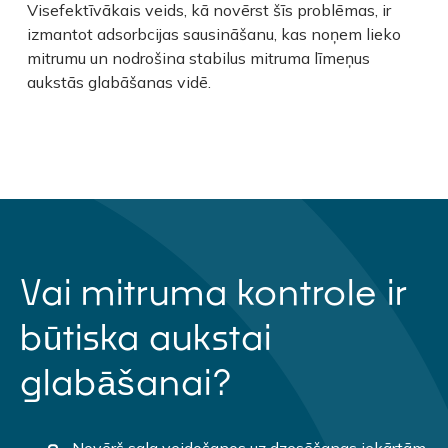
Visefektīvākais veids, kā novērst šīs problēmas, ir
izmantot adsorbcijas sausināšanu, kas noņem lieko
mitrumu un nodrošina stabilus mitruma līmeņus
aukstās glabāšanas vidē.
Vai mitruma kontrole ir
būtiska aukstai
glabāšanai?
Novērš sala veidošanos uz dzesēšanas iekārtām