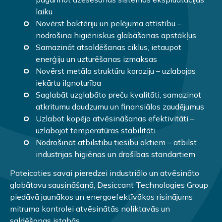
laiku
Novērst baktēriju un pelējuma attīstību –
nodrošina higiēniskus glabāšanas apstākļus
Samazināt atsaldēšanas ciklus, ietaupot
enerģiju un uzturēšanas izmaksas
Novērst metāla struktūru koroziju – uzlabojas
iekārtu ilgnoturība
Saglabāt uzglabāto preču kvalitāti, samazinot
atkritumu daudzumu un finansiālos zaudējumus
Uzlabot kopējo atvēsināšanas efektivitāti –
uzlabojot temperatūras stabilitāti
Nodrošināt atbilstību tiesību aktiem – atbilst
industrijas higiēnas un drošības standartiem
Pateicoties savai pieredzei industriālo un atvēsināto
glabātavu sausināšanā, Desiccant Technologies Group
piedāvā jaunākos un energoefektīvākos risinājums
mitruma kontrolei atvēsinātās noliktavās un
saldēšanas istabās.