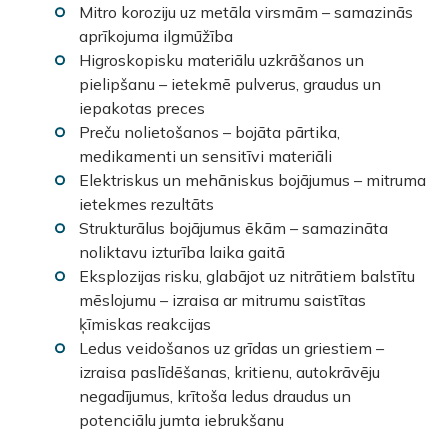
Mitro koroziju uz metāla virsmām – samazinās
aprīkojuma ilgmūžība
Higroskopisku materiālu uzkrāšanos un
pielipšanu – ietekmē pulverus, graudus un
iepakotas preces
Preču nolietošanos – bojāta pārtika,
medikamenti un sensitīvi materiāli
Elektriskus un mehāniskus bojājumus – mitruma
ietekmes rezultāts
Strukturālus bojājumus ēkām – samazināta
noliktavu izturība laika gaitā
Eksplozijas risku, glabājot uz nitrātiem balstītu
mēslojumu – izraisa ar mitrumu saistītas
ķīmiskas reakcijas
Ledus veidošanos uz grīdas un griestiem –
izraisa paslīdēšanas, kritienu, autokrāvēju
negadījumus, krītoša ledus draudus un
potenciālu jumta iebrukšanu