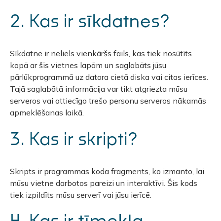
2. Kas ir sīkdatnes?
Sīkdatne ir neliels vienkāršs fails, kas tiek nosūtīts
kopā ar šīs vietnes lapām un saglabāts jūsu
pārlūkprogrammā uz datora cietā diska vai citas ierīces.
Tajā saglabātā informācija var tikt atgriezta mūsu
serveros vai attiecīgo trešo personu serveros nākamās
apmeklēšanas laikā.
3. Kas ir skripti?
Skripts ir programmas koda fragments, ko izmanto, lai
mūsu vietne darbotos pareizi un interaktīvi. Šis kods
tiek izpildīts mūsu serverī vai jūsu ierīcē.
4. Kas ir tīmekļa