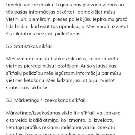
tīmekļa vietnē ērtāku. Tā jums nav jāievada vienas un
tās pašas informācijas atkārtoti, apmeklējot mūsu
vietni, un, piemēram, preces paliek jūsu iepirkumu grozā
līdz brīdim, kad esat tās apmaksājis. Mēs varam izvietot
šīs sīkdatnes bez jūsu piekrišanas.
5.2 Statistikas sīkfaili
Mēs izmantojam statistikas sīkfailus, lai optimizētu
vietnes pieredzi mūsu lietotājiem. Ar šo statistikas
sīkfailu palīdzību mēs iegūstam informāciju par mūsu
vietnes lietošanu. Mēs lūdzam jūsu atļauju izvietot
statistikas sīkfailus.
5.3 Mārketinga / izsekošanas sīkfaili
Mārketinga/Izsekošanas sīkfaili ir sīkfaili vai jebkura
cita veida lokālā atmiņa, ko izmanto, lai izveidotu
lietotāja profilus reklāmu rādīšanai vai lai izsekotu
lietotāju šajā vietnē vai vairākās vietnēs līdzīgiem