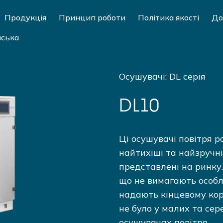
Продукція
Принцип роботи
Політика якості
До
нська
Осушувачі: DL серія
DL10
Ці осушувачі повітря р
найтихіші та найзручні
представлені на ринку.
що не вимагають особл
надають кінцевому кор
не було у малих та се
осушувачах повітря.