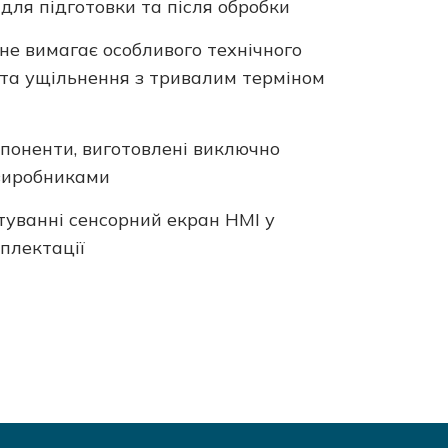
для підготовки та після обробки
 не вимагає особливого технічного
 та ущільнення з тривалим терміном
мпоненти, виготовлені виключно
виробниками
туванні сенсорний екран HMI у
плектації