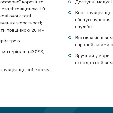
осферної корозії та
Доступні модулі 
 сталі товщиною 1,0
Конструкція, що
жавіючої сталі
обслуговування,
ечення жорсткості;
служби
вати товщиною 20 мм
Високоякісні ко
пристрою
європейськими 
 матеріалів (430SS,
Зручний у корис
стандартній ком
рукція, що забезпечує