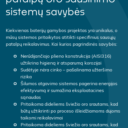
sistemų savybės
Kiekvienas baterijų gamybos projektas yra unikalus, o
mūsų sistemos pritaikytos atitikti specifinius sausųjų
patalpų reikalavimus. Kai kurios pagrindinės savybės:
Nerūdijančiojo plieno konstrukcija (AISI316)
užtikrina higieną ir atsparumą korozijai
Sudėtyje nėra cinko – pašalinama užteršimo
rizika
Šilumos atgavimo sistemos pagerina energijos
efektyvumą ir sumažina eksploatacines
sąnaudas
Pritaikoma dideliems šviežio oro srautams, kad
būtų užtikrinti po proceso išleidžiamoms dujoms
taikomi reikalavimai
Pritaikoma dideliems šviežio oro srautams, kad