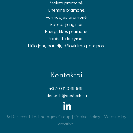
Maisto pramonė.
Cheminė pramonė.
Farmacijos pramonė.
Sporto įrenginiai.
Energetikos pramonė.
Produkto laikymas.
Ličio jonų baterijų džiovinimo patalpos.
Kontaktai
+370 610 65665
destech@destech.eu
© Desiccant Technologies Group |
Cookie Policy
| Website by
creative
.