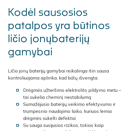
Kodėl sausosios
patalpos yra būtinos
ličio jonųbaterijų
gamybai
Ličio jonų baterijų gamybai reikalinga itin sausa
kontroliuojama aplinka, kad būtų išvengta:
Drėgmės užteršimo elektrolito pildymo metu –
tai sukelia cheminį nestabilumą
Sumažėjusio baterijų veikimo efektyvumo ir
trumpesnio naudojimo laiko, kuriuos lemia
drėgmės sukelti
defektai
Su sauga susijusios rizikos, tokios kaip