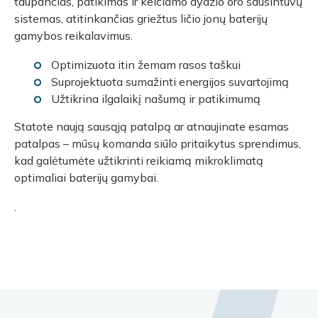
taupančias, patikimas ir keičiamo dydžio oro sausintuvų
sistemas, atitinkančias griežtus ličio jonų baterijų
gamybos reikalavimus.
Optimizuota itin žemam rasos taškui
Suprojektuota sumažinti energijos suvartojimą
Užtikrina ilgalaikį našumą ir patikimumą
Statote naują sausąją patalpą ar atnaujinate esamas
patalpas – mūsų komanda siūlo pritaikytus sprendimus,
kad galėtumėte užtikrinti reikiamą mikroklimatą
optimaliai baterijų gamybai.
.