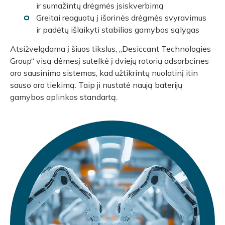
ir sumažintų drėgmės įsiskverbimą
Greitai reaguotų į išorinės drėgmės svyravimus
ir padėtų išlaikyti stabilias gamybos sąlygas
Atsižvelgdama į šiuos tikslus, „Desiccant Technologies
Group“ visą dėmesį sutelkė į dviejų rotorių adsorbcines
oro sausinimo sistemas, kad užtikrintų nuolatinį itin
sauso oro tiekimą. Taip ji nustatė naują baterijų
gamybos aplinkos standartą.