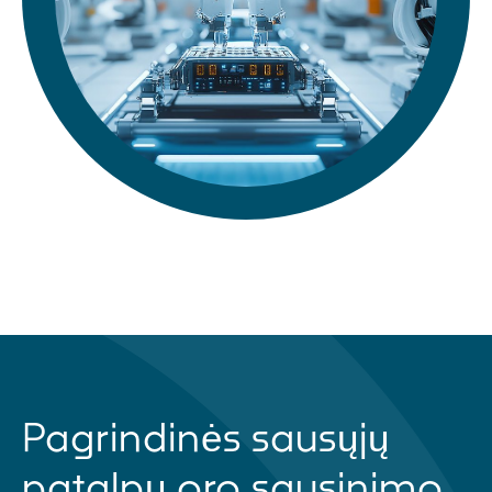
Pagrindinės sausųjų
patalpų oro sausinimo