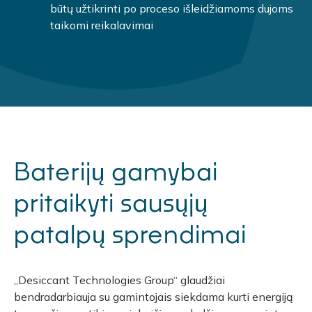
būtų užtikrinti po proceso išleidžiamoms dujoms
taikomi reikalavimai
Baterijų gamybai
pritaikyti sausųjų
patalpų sprendimai
„Desiccant Technologies Group“ glaudžiai
bendradarbiauja su gamintojais siekdama kurti energiją