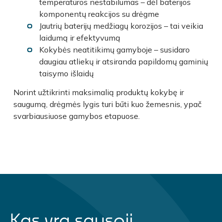
temperatūros nestabilumas – dėl baterijos
komponentų reakcijos su drėgme
Jautrių baterijų medžiagų korozijos – tai veikia
laidumą ir efektyvumą
Kokybės neatitikimų gamyboje – susidaro
daugiau atliekų ir atsiranda papildomų gaminių
taisymo
išlaidų
Norint užtikrinti maksimalią produktų kokybę ir
saugumą, drėgmės lygis turi būti kuo žemesnis, ypač
svarbiausiuose gamybos etapuose.
Kas yra sausoji