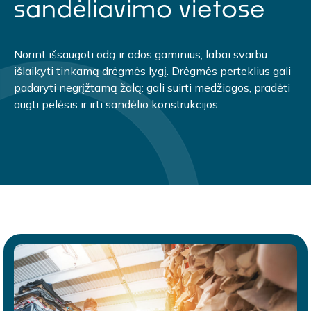
sandėliavimo vietose
Norint išsaugoti odą ir odos gaminius, labai svarbu
išlaikyti tinkamą drėgmės lygį. Drėgmės perteklius gali
padaryti negrįžtamą žalą: gali suirti medžiagos, pradėti
augti pelėsis ir irti sandėlio konstrukcijos.