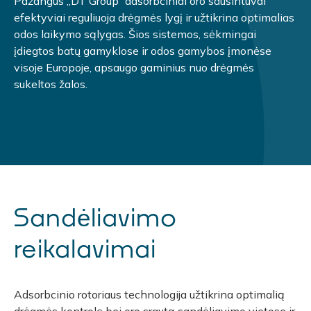
Pažangūs „DT Group“ adsorbciniai oro sausintuvai
efektyviai reguliuoja drėgmės lygį ir užtikrina optimalias
odos laikymo sąlygas. Šios sistemos, sėkmingai
įdiegtos batų gamyklose ir odos gamybos įmonėse
visoje Europoje, apsaugo gaminius nuo drėgmės
sukeltos žalos.
Sandėliavimo
reikalavimai
Adsorbcinio rotoriaus technologija užtikrina optimalią