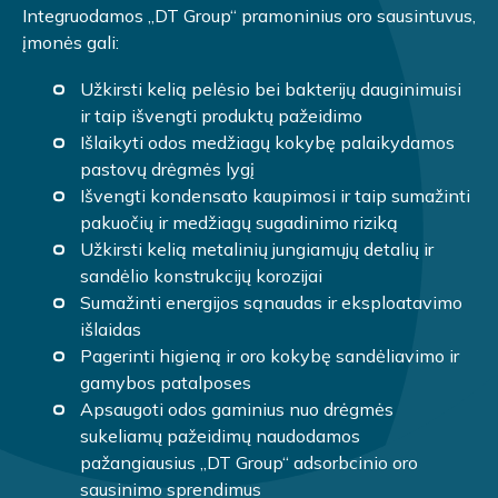
Integruodamos „DT Group“ pramoninius oro sausintuvus,
įmonės gali:
Užkirsti kelią pelėsio bei bakterijų dauginimuisi
ir taip išvengti produktų pažeidimo
Išlaikyti odos medžiagų kokybę palaikydamos
pastovų drėgmės lygį
Išvengti kondensato kaupimosi ir taip sumažinti
pakuočių ir medžiagų sugadinimo riziką
Užkirsti kelią metalinių jungiamųjų detalių ir
sandėlio konstrukcijų korozijai
Sumažinti energijos sąnaudas ir eksploatavimo
išlaidas
Pagerinti higieną ir oro kokybę sandėliavimo ir
gamybos patalposes
Apsaugoti odos gaminius nuo drėgmės
sukeliamų pažeidimų naudodamos
pažangiausius „DT Group“ adsorbcinio oro
sausinimo sprendimus