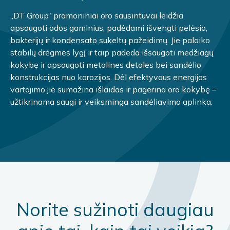
„DT Group“ pramoniniai oro sausintuvai leidžia
apsaugoti odos gaminius, padėdami išvengti pelėsio,
bakterijų ir kondensato sukeltų pažeidimų. Jie palaiko
stabilų drėgmės lygį ir taip padeda išsaugoti medžiagų
kokybę ir apsaugoti metalines detales bei sandėlio
konstrukcijas nuo korozijos. Dėl efektyvaus energijos
vartojimo jie sumažina išlaidas ir pagerina oro kokybę –
užtikrinama saugi ir veiksminga sandėliavimo aplinka.
Norite sužinoti daugiau