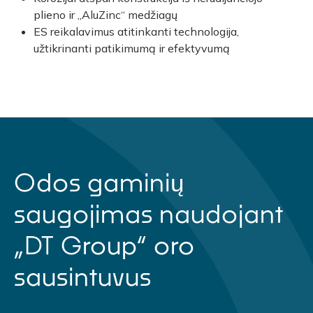
plieno ir „AluZinc“ medžiagų
ES reikalavimus atitinkanti technologija,
užtikrinanti patikimumą ir efektyvumą
Odos gaminių
saugojimas naudojant
„DT Group“ oro
sausintuvus