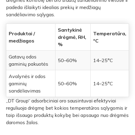
drėgmės kontrolę bei oro srautą sandėliavimo vietose ir
padeda išlaikyti idealias prekių ir medžiagų
sandėliavimo sąlygas.
Santykinė
Produktai /
Temperatūra,
drėgmė, RH,
medžiagos
°C
%
Gatavų odos
50–60%
14–25°C
gaminių pakuotės
Avalynės ir odos
gaminių
50–60%
14–25°C
sandėliavimas
„DT Group“ adsorbciniai oro sausintuvai efektyviai
reguliuoja drėgmę bet kokios temperatūros sąlygomis ir
taip išsaugo produktų kokybę bei apsaugo nuo drėgmės
daromos žalos.