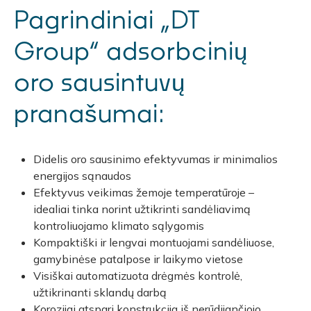
Pagrindiniai „DT
Group“ adsorbcinių
oro sausintuvų
pranašumai:
Didelis oro sausinimo efektyvumas ir minimalios
energijos sąnaudos
Efektyvus veikimas žemoje temperatūroje –
idealiai tinka norint užtikrinti sandėliavimą
kontroliuojamo klimato sąlygomis
Kompaktiški ir lengvai montuojami sandėliuose,
gamybinėse patalpose ir laikymo vietose
Visiškai automatizuota drėgmės kontrolė,
užtikrinanti sklandų darbą
Korozijai atspari konstrukcija iš nerūdijančiojo