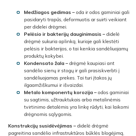
Medžiagos gedimas –
oda ir odos gaminiai gali
pasidaryti trapūs, deformuotis ar suirti veikiant
per didelei drėgmei
.
Pelėsio ir bakterijų dauginimasis –
didelė
drėgmė sukuria aplinką, kurioje gali klestėti
pelėsis ir bakterijos, o tai kenkia sandėliuojamų
produktų kokybei.
Kondensato žala –
drėgmė kaupiasi ant
sandėlio sienų ir stogų ir gali prasiskverbti į
sandėliuojamas prekes. Tai turi įtakos jų
ilgaamžiškumui ir išvaizdai.
Metalo komponentų korozija –
odos gaminiai
su sagtimis, užtrauktukais arba metalinėmis
tvirtinimo detalėmis yra linkę rūdyti, kai laikomi
drėgnomis sąlygomis.
Konstrukcijų susidėvėjimas –
didelė drėgmė
pagreitina sandėlio infrastruktūros būklės blogėjimą,