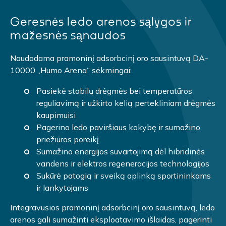
Geresnės ledo arenos sąlygos ir
mažesnės sąnaudos
Naudodama pramoninį adsorbcinį oro sausintuvą DA-
10000 „Humo Arena“ sėkmingai:
Pasiekė stabilų drėgmės bei temperatūros
reguliavimą ir užkirto kelią pertekliniam drėgmės
kaupimuisi
Pagerino ledo paviršiaus kokybę ir sumažino
priežiūros poreikį
Sumažino energijos suvartojimą dėl hibridinės
vandens ir elektros regeneracijos technologijos
Sukūrė patogią ir sveiką aplinką sportininkams
ir lankytojams
Integravusios pramoninį adsorbcinį oro sausintuvą, ledo
arenos gali sumažinti eksploatavimo išlaidas, pagerinti