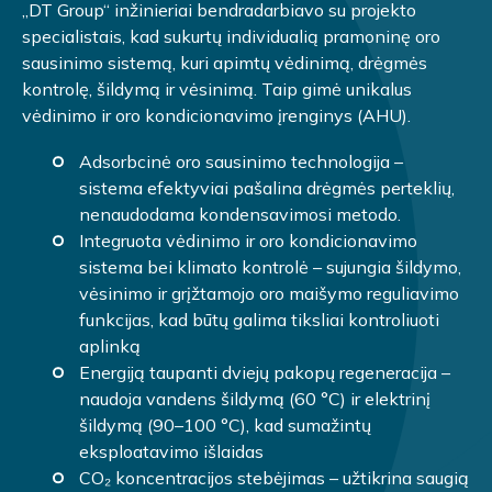
„DT Group“ inžinieriai bendradarbiavo su projekto
specialistais, kad sukurtų individualią pramoninę oro
sausinimo sistemą, kuri apimtų vėdinimą, drėgmės
kontrolę, šildymą ir vėsinimą. Taip gimė unikalus
vėdinimo ir oro kondicionavimo įrenginys (AHU).
Adsorbcinė oro sausinimo technologija –
sistema efektyviai pašalina drėgmės perteklių,
nenaudodama kondensavimosi metodo.
Integruota vėdinimo ir oro kondicionavimo
sistema bei klimato kontrolė – sujungia šildymo,
vėsinimo ir grįžtamojo oro maišymo reguliavimo
funkcijas, kad būtų galima tiksliai kontroliuoti
aplinką
Energiją taupanti dviejų pakopų regeneracija –
naudoja vandens šildymą (60 °C) ir elektrinį
šildymą (90–100 °C), kad sumažintų
eksploatavimo išlaidas
CO₂ koncentracijos stebėjimas – užtikrina saugią