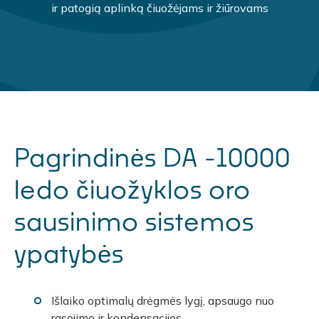
ir patogią aplinką čiuožėjams ir žiūrovams
Pagrindinės DA -10000
ledo čiuožyklos oro
sausinimo sistemos
ypatybės
Išlaiko optimalų drėgmės lygį, apsaugo nuo
rasojimo ir kondensacijos