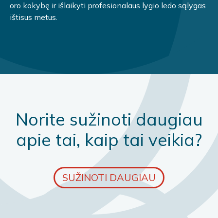
oro kokybę ir išlaikyti profesionalaus lygio ledo sąlygas
ištisus metus.
Norite sužinoti daugiau
apie tai, kaip tai veikia?
SUŽINOTI DAUGIAU