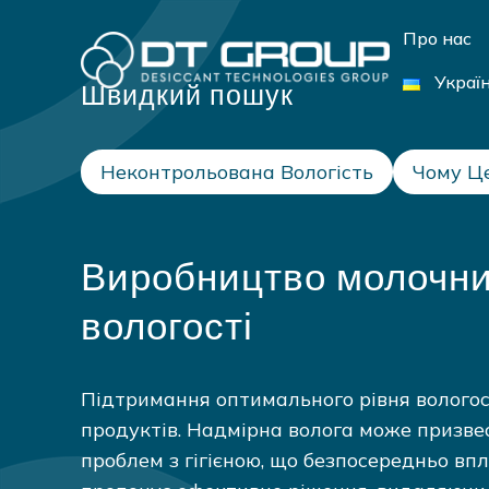
Про нас
Украї
Швидкий пошук
Неконтрольована Вологість
Чому Ц
Виробництво молочних
вологості
Підтримання оптимального рівня вологос
продуктів. Надмірна волога може призвес
проблем з гігієною, що безпосередньо впл