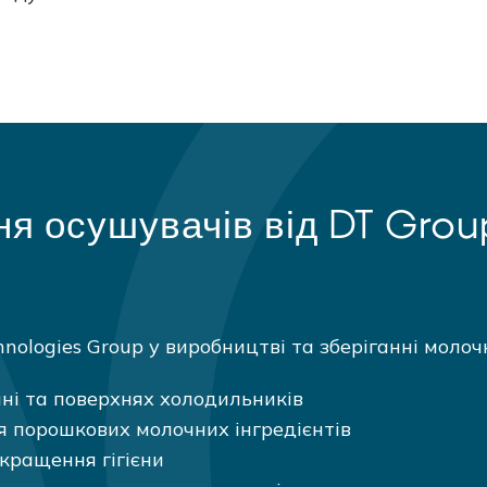
я осушувачів від DT Grou
nologies Group у виробництві та зберіганні молоч
нні та поверхнях холодильників
 порошкових молочних інгредієнтів
окращення гігієни