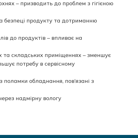
хнях – призводить до проблем з гігієною
оза безпеці продукту та дотриманню
ів до продуктів – впливає на
х та складських приміщеннях – зменшує
льшує потребу в сервісному
з поламки обладнання, пов’язані з
через надмірну вологу