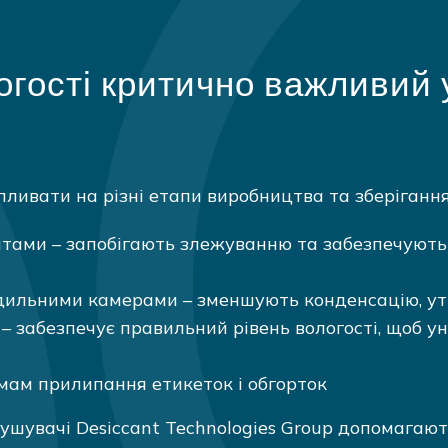
огості критично важливий 
ливати на різні етапи виробництва та зберігання
ами – запобігають злежуванню та забезпечують л
ильними камерами – зменшують конденсацію, утв
– забезпечує правильний рівень вологості, щоб 
емам прилипання етикеток і обгорток
ушувачі Desiccant Technologies Group допомагаю