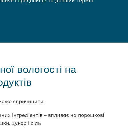
обниче середовище та довший термін
ої вологості на
одуктів
 може спричинити:
чних інгредієнтів – впливає на порошкові
шки, цукор і сіль