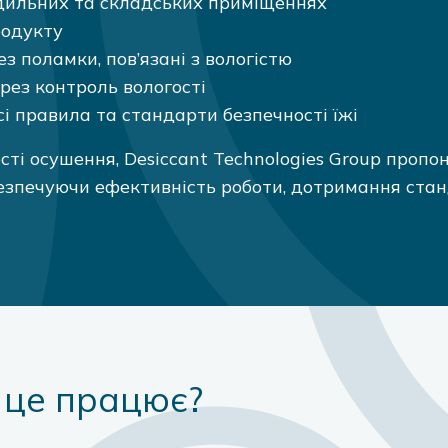
одильних та складських приміщеннях
родукту
 поламки, пов’язані з вологістю
ез контроль вологості
і правила та стандарти безпечності їжі
ті осушення, Desiccant Technologies Group пропон
зпечуючи ефективність роботи, дотримання станда
к це працює?