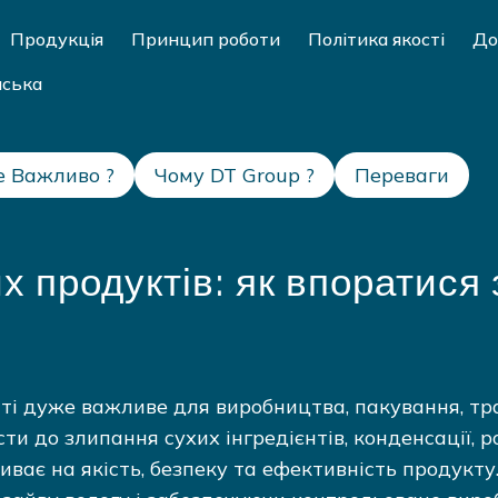
Продукція
Принцип роботи
Політика якості
До
нська
е Важливо ?
Чому DT Group ?
Переваги
 продуктів: як впоратися
ті дуже важливе для виробництва, пакування, тр
ти до злипання сухих інгредієнтів, конденсації, 
иває на якість, безпеку та ефективність продукту