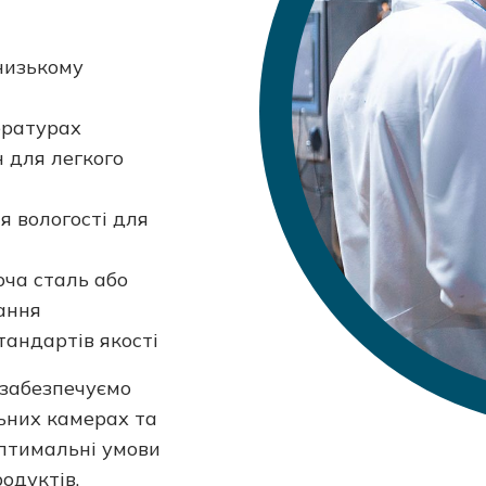
низькому
ературах
 для легкого
 вологості для
юча сталь або
ання
тандартів якості
 забезпечуємо
льних камерах та
птимальні умови
одуктів.