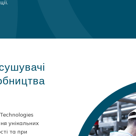
ії.
сушувачі
обництва
Technologies
ння унікальних
сті та при