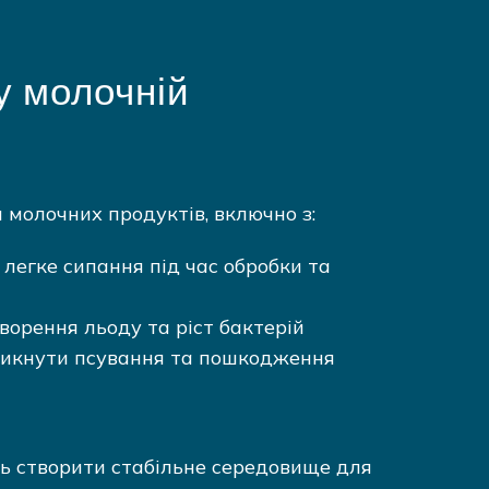
у молочній
 молочних продуктів, включно з:
егке сипання під час обробки та
орення льоду та ріст бактерій
уникнути псування та пошкодження
ть створити стабільне середовище для