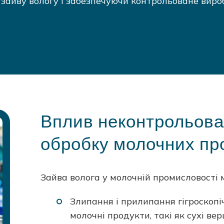
зайву вологу і забезпечуючи контрольоване вир
Вплив неконтрольован
обробку молочних пр
Зайва волога у молочній промисловості
Злипання і прилипання гігроскопі
молочні продукти, такі як сухі вер