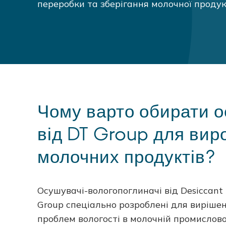
переробки та зберігання молочної продукц
Чому варто обирати о
від DT Group для вир
молочних продуктів?
Осушувачі-вологопоглиначі від Desiccant 
Group спеціально розроблені для виріше
проблем вологості в молочній промислово