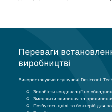
Переваги встановленн
виробництві
Використовуючи осушувачі Desiccant Tech
Запобігти конденсації на обладна
Зменшити злипання та прилипання
Позбутись цвілі та бактерій для п