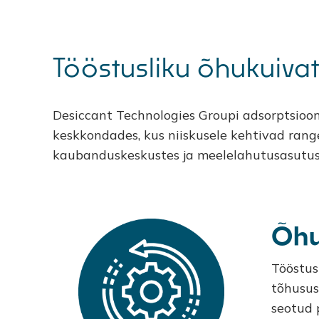
Tööstusliku õhukuiva
Desiccant Technologies Groupi adsorptsioon
keskkondades, kus niiskusele kehtivad rang
kaubanduskeskustes ja meelelahutusasutustes
Õhu
Tööstusl
tõhusus
seotud 