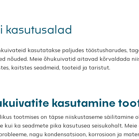
Meist
Tooted
Tööpõhimõte
Kvaliteedipoliitika
ti kasutusalad
kuivateid kasutatakse paljudes tööstusharudes, tag
ed nõuded. Meie õhukuivatid aitavad kõrvaldada niis
, kaitstes seadmeid, tooteid ja taristut.
kuivatite kasutamine too
ikus tootmises on täpse niiskustaseme säilitamine olu
e kui ka seadmete pika kasutusea seisukohalt. Meie 
probleeme, nagu kondensatsioon, korrosioon ja mater