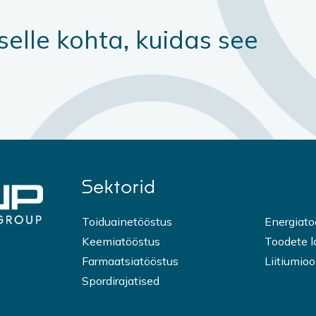
selle kohta, kuidas see
Sektorid
Toiduainetööstus
Energiat
Keemiatööstus
Toodete 
Farmaatsiatööstus
Liitiumio
Spordirajatised