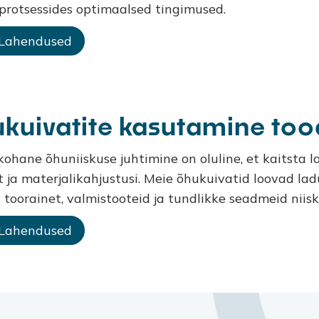
protsessides optimaalsed tingimused.
 Lahendused
kuivatite kasutamine too
ohane õhuniiskuse juhtimine on oluline, et kaitsta l
st ja materjalikahjustusi. Meie õhukuivatid loovad la
s toorainet, valmistooteid ja tundlikke seadmeid niis
 Lahendused