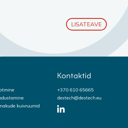
LISATEAVE
Kontaktid
ootmine
+370 610 65665
ladustamine
destech@destech.eu
onakude kuivruumid