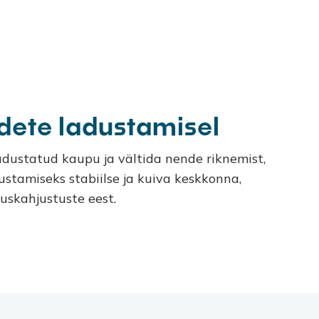
dete ladustamisel
adustatud kaupu ja vältida nende riknemist,
dustamiseks stabiilse ja kuiva keskkonna,
kuskahjustuste eest.