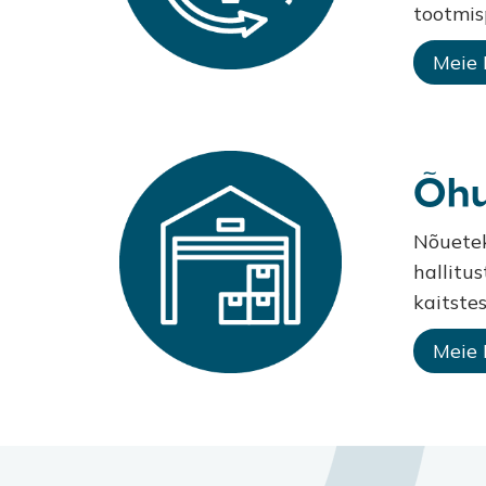
tootmis
Meie
Õhu
Nõuetek
hallitu
kaitste
Meie