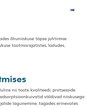
Kasutusalad
Projektid
Kontakt
Eesti
ades õhuniiskuse täpse juhtimise
kuse tootmisrajatistes, ladudes,
tmises
line nii toote kvaliteedi, protsesside
adsorptsioonkuivatid väldivad niiskusega
jalide lagunemine, tagades erinevates