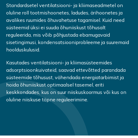
Standardsetel ventilatsiooni- ja kliimaseadmetel on
oluline roll tootmishoonetes, ladudes, ärihoonetes ja
avalikes ruumides õhuvahetuse tagamisel. Kuid need
süsteemid üksi ei suuda õhuniiskust tõhusalt
reguleerida, mis võib põhjustada ebamugavaid
sisetingimusi, kondensatsiooniprobleeme ja suuremaid
hoolduskulusid.
Kasutades ventilatsiooni- ja kliimasüsteemides
adsorptsioonkuivateid, saavad ettevõtted parandada
süsteemide tõhusust, vähendada energiatarbimist ja
hoida õhuniiskust optimaalsel tasemel, eriti
keskkondades, kus on suur niiskuskoormus või kus on
oluline niiskuse täpne reguleerimine.