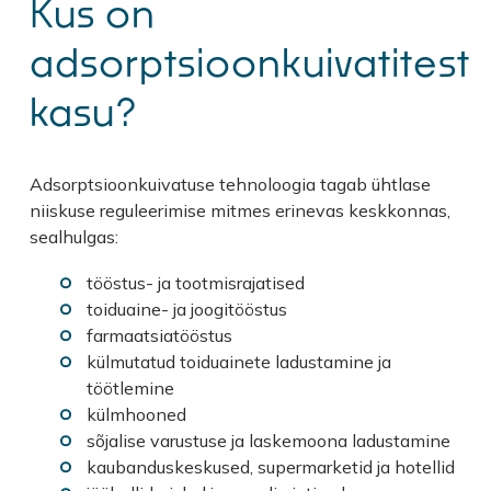
Kus on
adsorptsioonkuivatitest
kasu?
Adsorptsioonkuivatuse tehnoloogia tagab ühtlase
niiskuse reguleerimise mitmes erinevas keskkonnas,
sealhulgas:
tööstus- ja tootmisrajatised
toiduaine- ja joogitööstus
farmaatsiatööstus
külmutatud toiduainete ladustamine ja
töötlemine
külmhooned
sõjalise varustuse ja laskemoona ladustamine
kaubanduskeskused, supermarketid ja hotellid