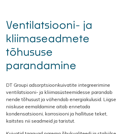
Ventilatsiooni- ja
kliimaseadmete
tõhususe
parandamine
DT Groupi adsorptsioonkuivatite integreerimine
ventilatsiooni- ja kliimasüsteemidesse parandab
nende tõhusust ja vähendab energiakulusid. Liigse
niiskuse eemaldamine aitab ennetada
kondensatsiooni, korrosiooni ja hallituse teket,
kaitstes nii seadmeid ja taristut.
Kuivatid tagavad parema õhukvaliteedi ja stabiilse