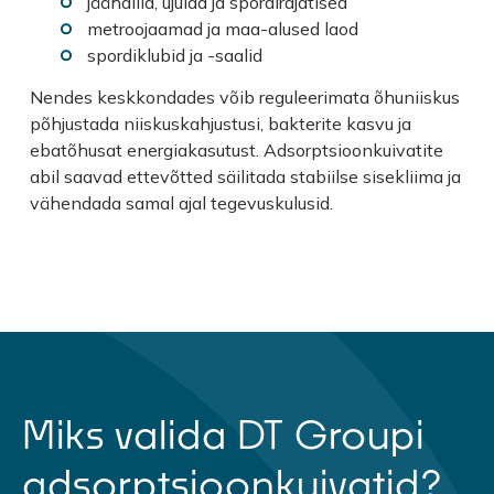
jäähallid, ujulad ja spordirajatised
metroojaamad ja maa-alused laod
spordiklubid ja -saalid
Nendes keskkondades võib reguleerimata õhuniiskus
põhjustada niiskuskahjustusi, bakterite kasvu ja
ebatõhusat energiakasutust. Adsorptsioonkuivatite
abil saavad ettevõtted säilitada stabiilse sisekliima ja
vähendada samal ajal tegevuskulusid.
Miks valida DT Groupi
adsorptsioonkuivatid?