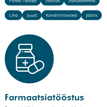
Piima-Tooted
Vorstid
Vahukommid
Liha
Juust
Kondiitritooted
Jäätis
Farmaatsiatööstus