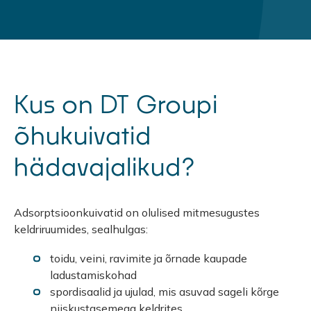
Kus on DT Groupi
õhukuivatid
hädavajalikud?
Adsorptsioonkuivatid on olulised mitmesugustes
keldriruumides, sealhulgas:
toidu, veini, ravimite ja õrnade kaupade
ladustamiskohad
spordisaalid ja ujulad, mis asuvad sageli kõrge
niiskustasemega keldrites