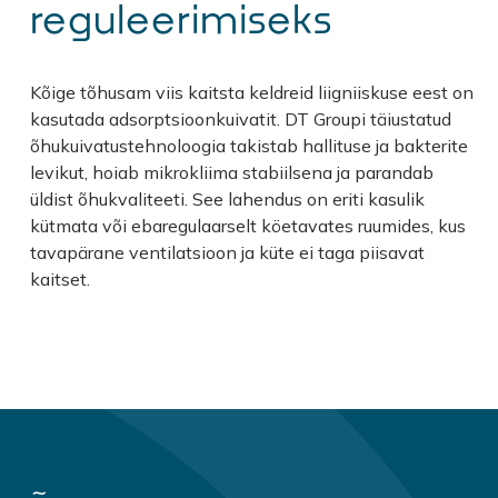
reguleerimiseks
Kõige tõhusam viis kaitsta keldreid liigniiskuse eest on
kasutada adsorptsioonkuivatit. DT Groupi täiustatud
õhukuivatustehnoloogia takistab hallituse ja bakterite
levikut, hoiab mikrokliima stabiilsena ja parandab
üldist õhukvaliteeti. See lahendus on eriti kasulik
kütmata või ebaregulaarselt köetavates ruumides, kus
tavapärane ventilatsioon ja küte ei taga piisavat
kaitset.