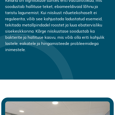
Keldrid on liigniiskuse suhtes eriti vastuvõtlikud, mis
soodustab hallituse teket, ebameeldivaid lõhnu ja
taristu lagunemist. Kui niiskust nõuetekohaselt ei
reguleerita, võib see kahjustada ladustatud esemeid,
tekitada metallpindadel roostet ja luua ebatervisliku
sisekeskkonna. Kõrge niiskustase soodustab ka
bakterite ja hallituse kasvu, mis võib olla eriti kahjulik
lastele, eakatele ja hingamisteede probleemidega
inimestele.