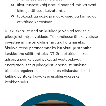
üleujutustest kahjustatud hooned, mis vajavad
kiiret ja tõhusat kuivatamist
töökojad, garaažid ja maa-alused parkimisalad,
et vältida korrosiooni
Niiskuskahjustused on kulukad ja võivad tervisele
pikaajalist mõju avaldada. Töökindlasse õhukuivatisse
investeerimine on oluline nii vara kaitsmiseks,
õhukvaliteedi parandamiseks kui ohutu ja stabiilse
keskkonna säilitamiseks. DT Groupi tööstuslikud
adsorptsioonkuivatid pakuvad vastupidavat,
energiatõhusat ja pikaajalist lahendust niiskuse
täpseks reguleerimiseks, muutes niiskustundlikud
keldrid puhtaks, kuivaks ja usaldusväärseks
keskkonnaks.