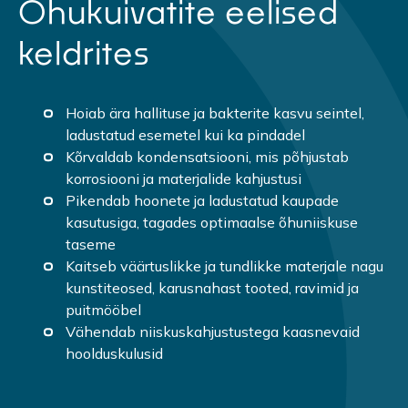
Õhukuivatite eelised
keldrites
Hoiab ära hallituse ja bakterite kasvu seintel,
ladustatud esemetel kui ka pindadel
Kõrvaldab kondensatsiooni, mis põhjustab
korrosiooni ja materjalide kahjustusi
Pikendab hoonete ja ladustatud kaupade
kasutusiga, tagades optimaalse õhuniiskuse
taseme
Kaitseb väärtuslikke ja tundlikke materjale nagu
kunstiteosed, karusnahast tooted, ravimid ja
puitmööbel
Vähendab niiskuskahjustustega kaasnevaid
hoolduskulusid