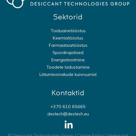
Sektorid
Toiduainetööstus
Keemiatööstus
Farmaatsiatööstus
Spordirajatised
Energiatootmine
Toodete ladustamine
Liitiumioonakude kuivruumid
Kontaktid
+370 610 65665
destech@destech.eu
© Desiccant Technologies Group |
Cookie Policy
| Veebisaidi