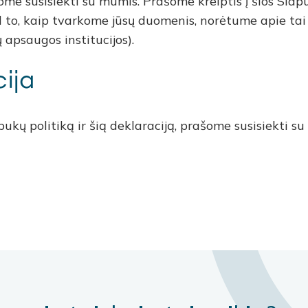
me susisiekti su mumis. Prašome kreiptis į šios Slap
 to, kaip tvarkome jūsų duomenis, norėtume apie tai iš
 apsaugos institucijos).
ija
ukų politiką ir šią deklaraciją, prašome susisiekti 