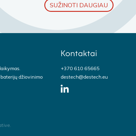
SUŽINOTI DAUGIAU
Kontaktai
laikymas.
+370 610 65665
 baterijų džiovinimo
destech@destech.eu
ative
.