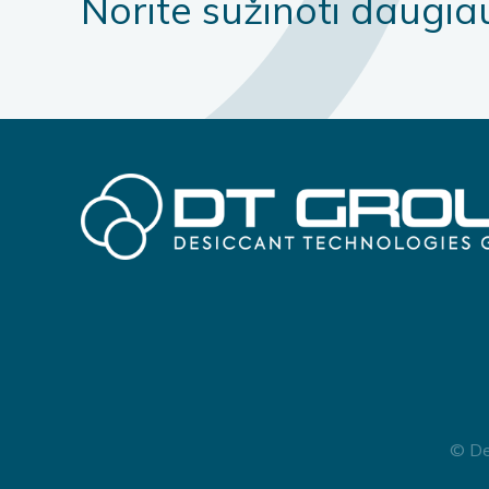
Norite sužinoti daugiau 
© De