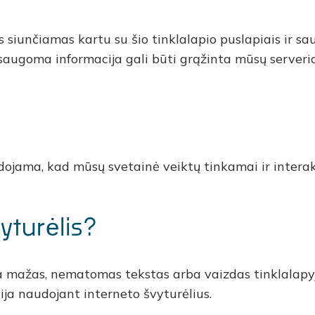
s siunčiamas kartu su šio tinklalapio puslapiais ir s
e saugoma informacija gali būti grąžinta mūsų serveri
udojama, kad mūsų svetainė veiktų tinkamai ir intera
yturėlis?
ra mažas, nematomas tekstas arba vaizdas tinklalapyj
ija naudojant interneto švyturėlius.