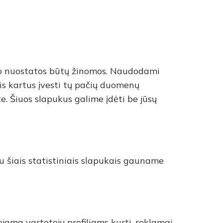
tojo nuostatos būtų žinomos. Naudodami
is kartus įvesti tų pačių duomenų
te. Šiuos slapukus galime įdėti be jūsų
 šiais statistiniais slapukais gauname
jama vartotojų profiliams kurti, reklamai