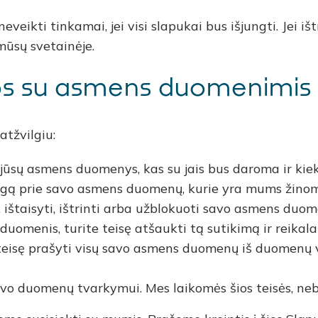
eikti tinkamai, jei visi slapukai bus išjungti. Jei išt
 mūsų svetainėje.
usios su asmens duomenimis
atžvilgiu:
gi jūsų asmens duomenys, kas su jais bus daroma ir kie
rieigą prie savo asmens duomenų, kurie yra mums žino
i, ištaisyti, ištrinti arba užblokuoti savo asmens duom
duomenis, turite teisę atšaukti tą sutikimą ir reikal
 teisę prašyti visų savo asmens duomenų iš duomenų va
 savo duomenų tvarkymui. Mes laikomės šios teisės, ne