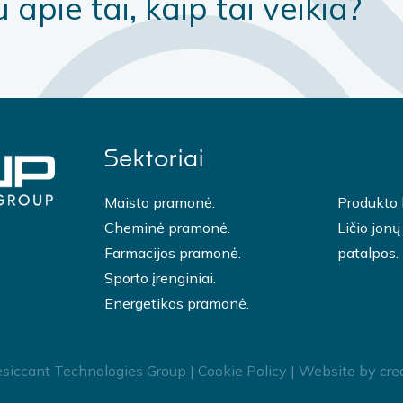
apie tai, kaip tai veikia?
Sektoriai
Maisto pramonė.
Produkto 
Cheminė pramonė.
Ličio jonų
Farmacijos pramonė.
patalpos.
Sporto įrenginiai.
Energetikos pramonė.
siccant Technologies Group |
Cookie Policy
| Website by
cre