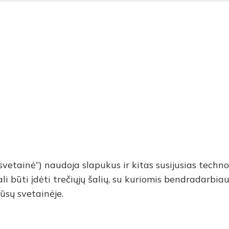
roduktai
Veikimo principas
Kokybės politika
Pritaik
i
„svetainė“) naudoja slapukus ir kitas susijusias techn
ali būti įdėti trečiųjų šalių, su kuriomis bendrada
sų svetainėje.