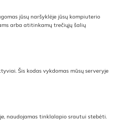
augomas jūsų naršyklėje jūsų kompiuterio
ams arba atitinkamų trečiųjų šalių
ktyviai. Šis kodas vykdomas mūsų serveryje
e, naudojamas tinklalapio srautui stebėti.