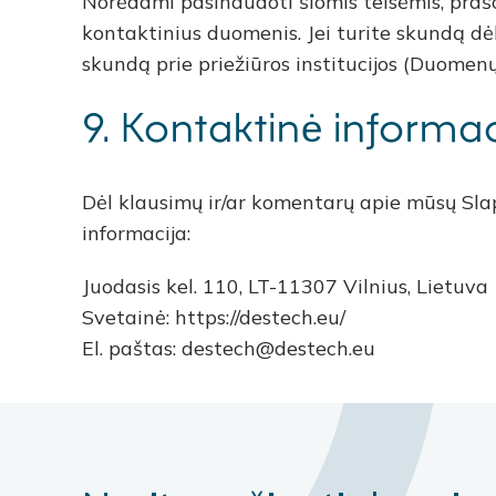
Norėdami pasinaudoti šiomis teisėmis, prašo
kontaktinius duomenis. Jei turite skundą dėl
skundą prie priežiūros institucijos (Duomenų
9. Kontaktinė informac
Dėl klausimų ir/ar komentarų apie mūsų Slap
informacija:
Juodasis kel. 110, LT-11307 Vilnius, Lietuva
Svetainė: https://destech.eu/
El. paštas: destech@destech.eu