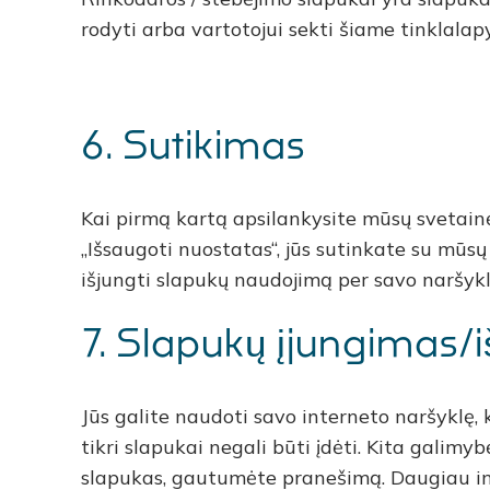
rodyti arba vartotojui sekti šiame tinklalap
6. Sutikimas
Kai pirmą kartą apsilankysite mūsų svetainė
„Išsaugoti nuostatas“, jūs sutinkate su mūsų 
išjungti slapukų naudojimą per savo naršykl
7. Slapukų įjungimas/i
Jūs galite naudoti savo interneto naršyklę,
tikri slapukai negali būti įdėti. Kita galim
slapukas, gautumėte pranešimą. Daugiau info