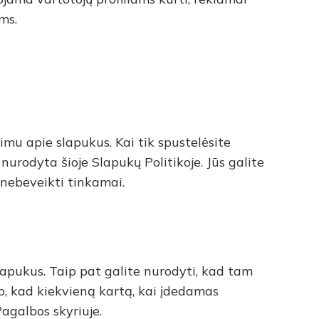
ms.
mu apie slapukus. Kai tik spustelėsite
 nurodyta šioje Slapukų Politikoje. Jūs galite
 nebeveikti tinkamai.
lapukus. Taip pat galite nurodyti, kad tam
ip, kad kiekvieną kartą, kai įdedamas
agalbos skyriuje.