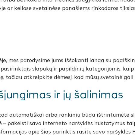
yje ar keliose svetainėse panašiems rinkodaros tiksla
je, mes parodysime jums iššokantį langą su paaiškini
pasirinktais slapukų ir papildinių kategorijomis, kaip
ę, tačiau atkreipkite dėmesį, kad mūsų svetainė gali
šjungimas ir jų šalinimas
 kad automatiškai arba rankiniu būdu ištrintumėte s
ybė – pakeisti savo interneto naršyklės nustatymus ta
rmacijos apie šias parinktis rasite savo naršyklės P