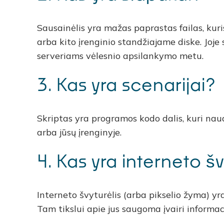
Sausainėlis yra mažas paprastas failas, kuri
arba kito įrenginio standžiajame diske. Joj
serveriams vėlesnio apsilankymo metu.
3. Kas yra scenarijai?
Skriptas yra programos kodo dalis, kuri na
arba jūsų įrenginyje.
4. Kas yra interneto šv
Interneto švyturėlis (arba pikselio žyma) y
Tam tikslui apie jus saugoma įvairi informac