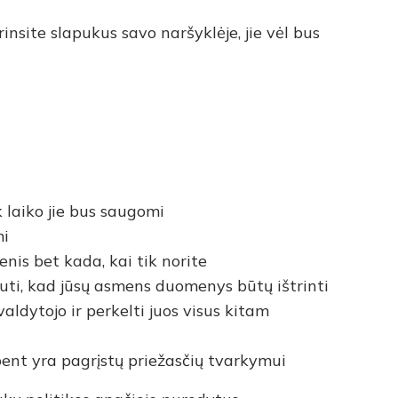
rinsite slapukus savo naršyklėje, jie vėl bus
k laiko jie bus saugomi
mi
enis bet kada, kai tik norite
auti, kad jūsų asmens duomenys būtų ištrinti
ldytojo ir perkelti juos visus kitam
bent yra pagrįstų priežasčių tvarkymui