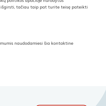
ukų politikos apačioje nurodytus
girsti, tačiau taip pat turite teisę pateikti
su mumis naudodamiesi šia kontaktine