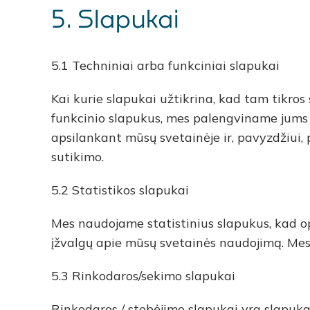
5. Slapukai
5.1 Techniniai arba funkciniai slapukai
Kai kurie slapukai užtikrina, kad tam tikro
funkcinio slapukus, mes palengviname jums 
apsilankant mūsų svetainėje ir, pavyzdžiui, p
sutikimo.
5.2 Statistikos slapukai
Mes naudojame statistinius slapukus, kad o
įžvalgų apie mūsų svetainės naudojimą. Mes 
5.3 Rinkodaros/sekimo slapukai
Rinkodaros / stebėjimo slapukai yra slapuka