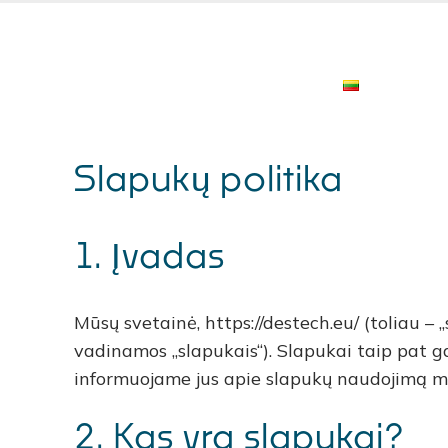
Apie mus
P
Lietuviška
Slapukų politika
1. Įvadas
Mūsų svetainė, https://destech.eu/ (toliau – 
vadinamos „slapukais“). Slapukai taip pat g
informuojame jus apie slapukų naudojimą mū
2. Kas yra slapukai?