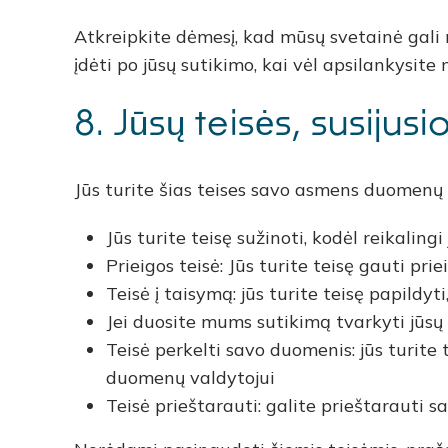
Atkreipkite dėmesį, kad mūsų svetainė gali nev
įdėti po jūsų sutikimo, kai vėl apsilankysite
8. Jūsų teisės, susij
Jūs turite šias teises savo asmens duomenų 
Jūs turite teisę sužinoti, kodėl reikalin
Prieigos teisė: Jūs turite teisę gauti p
Teisė į taisymą: jūs turite teisę papildyt
Jei duosite mums sutikimą tvarkyti jūsų 
Teisė perkelti savo duomenis: jūs turite
duomenų valdytojui
Teisė prieštarauti: galite prieštarauti