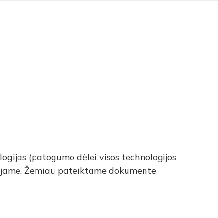
ymo sritys
Įgyvendinti projektai
Kontaktai
ologijas (patogumo dėlei visos technologijos
rbiaujame. Žemiau pateiktame dokumente