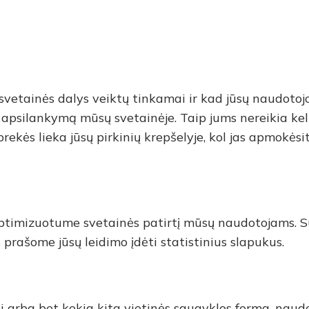
s svetainės dalys veiktų tinkamai ir kad jūsų naudo
apsilankymą mūsų svetainėje. Taip jums nereikia kel
rekės lieka jūsų pirkinių krepšelyje, kol jas apmokėsi
ptimizuotume svetainės patirtį mūsų naudotojams. Su
prašome jūsų leidimo įdėti statistinius slapukus.
i arba bet kokia kita vietinės saugyklos forma, naudo