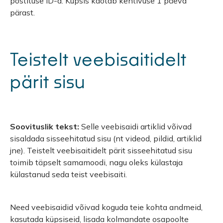
postituse ID-d. Küpsis kaotab kehtivuse 1 päeva
pärast.
Teistelt veebisaitidelt
pärit sisu
Soovituslik tekst:
Selle veebisaidi artiklid võivad
sisaldada sisseehitatud sisu (nt videod, pildid, artiklid
jne). Teistelt veebisaitidelt pärit sisseehitatud sisu
toimib täpselt samamoodi, nagu oleks külastaja
külastanud seda teist veebisaiti.
Need veebisaidid võivad koguda teie kohta andmeid,
kasutada küpsiseid, lisada kolmandate osapoolte