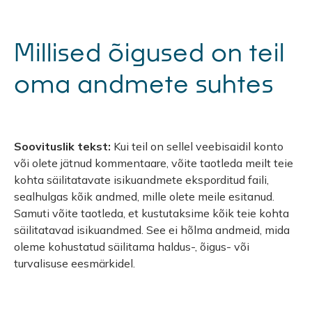
Millised õigused on teil
oma andmete suhtes
Soovituslik tekst:
Kui teil on sellel veebisaidil konto
või olete jätnud kommentaare, võite taotleda meilt teie
kohta säilitatavate isikuandmete eksporditud faili,
sealhulgas kõik andmed, mille olete meile esitanud.
Samuti võite taotleda, et kustutaksime kõik teie kohta
säilitatavad isikuandmed. See ei hõlma andmeid, mida
oleme kohustatud säilitama haldus-, õigus- või
turvalisuse eesmärkidel.