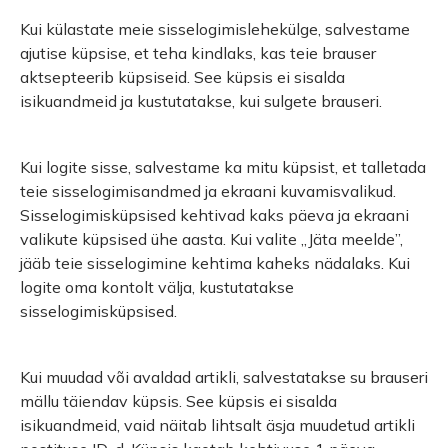
Kui külastate meie sisselogimislehekülge, salvestame
ajutise küpsise, et teha kindlaks, kas teie brauser
aktsepteerib küpsiseid. See küpsis ei sisalda
isikuandmeid ja kustutatakse, kui sulgete brauseri.
Kui logite sisse, salvestame ka mitu küpsist, et talletada
teie sisselogimisandmed ja ekraani kuvamisvalikud.
Sisselogimisküpsised kehtivad kaks päeva ja ekraani
valikute küpsised ühe aasta. Kui valite „Jäta meelde”,
jääb teie sisselogimine kehtima kaheks nädalaks. Kui
logite oma kontolt välja, kustutatakse
sisselogimisküpsised.
Kui muudad või avaldad artikli, salvestatakse su brauseri
mällu täiendav küpsis. See küpsis ei sisalda
isikuandmeid, vaid näitab lihtsalt äsja muudetud artikli