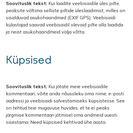
Soovituslik tekst:
Kui laadite veebisaidile üles pilte,
peaksite vältima selliste piltide üleslaadimist, milles on
sisalduvad asukohaandmed (EXIF GPS). Veebisaidi
külastajad saavad veebisaidil olevaid pilte alla laadida
ja neist asukohaandmeid välja võtta.
Küpsised
Soovituslik tekst:
Kui jätate meie veebisaidile
kommentaari, võite anda nõusoleku oma nime, e-posti
aadressi ja veebisaidi salvestamiseks küpsistesse. See
on tehtud teie mugavuse huvides, et te ei peaks
järgmise kommentaari jätmisel oma andmeid uuesti
sisestama. Need küpsised kehtivad ühe aasta.